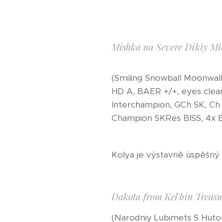
Mishka na Severe Dikiy Mi
(Smiling Snowball Moonwal
HD A, BAER +/+, eyes clear
Interchampion, GCh SK, Ch
Champion SKRes BISS, 4x B
Kolya je výstavně úspěšný p
Dakota from Kel'bin Treasu
(Narodniy Lubimets S Hutor