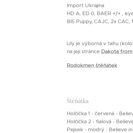
Import Ukrajina
HD A, ED 0, BAER +/+ , eyes
BIS Puppy, CAJC, 2x CAC, 
Lily je výborná v tahu (kol
na její stránce
Dakota from 
Rodokmen štěňátek
Štěňátka
Holčička 1 - červená - Beli
Holčička 2 - fialová - Belie
Pejsek - modrý - Believe i