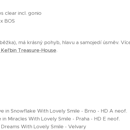
 clear incl. gonio
1x BOS
oběžka), má krásný pohyb, hlavu a samojedí úsměv. Více
Kel'bin Treasure-House
.
eve in Snowflake With Lovely Smile - Brno - HD A neof.
ve in Miracles With Lovely Smile - Praha - HD E neof.
n Dreams With Lovely Smile - Velvary