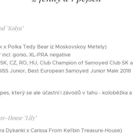
od "Kolya"
k x Polka Tedy Bear iz Moskovskoy Metely)
 incl. gonio, XL-PRA negative
 SK, CZ, RO, HU, Club Champion of Samoyed Club SK 
ISS Junior, Best European Samoyed Junior Male 2018
es, který se ale účastní i závodů v tahu - koloběžka a
re-House "Lily"
a Dykanki x Carissa From Kel'bin Treasure-House)