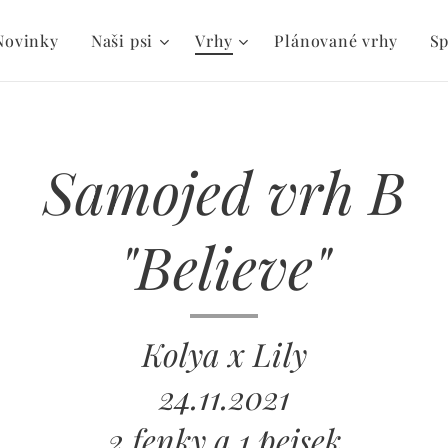
Novinky
Naši psi
Vrhy
Plánované vrhy
Sp
Samojed vrh B
"Believe"
Kolya x Lily
24.11.2021
2 fenky a 1 pejsek