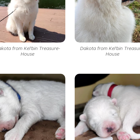
kota from Kel'bin Treasure-
Dakota from Kel'bin Treasu
House
House