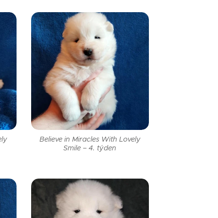
ely
Believe in Miracles With Lovely
Smile – 4. týden