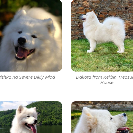
ishka na Severe Dikiy Miod
Dakota from Kel'bin Treasu
House