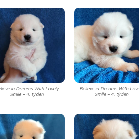
lieve in Dreams With Lovely
Believe in Dreams With Lov
Smile – 4. týden
Smile – 4. týden