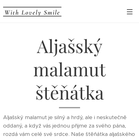
With Lovely Smile
Aljašský
malamut
štěňátka
Aljašský malamut je silný a hrdý, ale i neskutečně
oddaný, a když vás jednou přijme za svého pána,
rozdá vám celé své srdce. Naše štěňátka aljašského