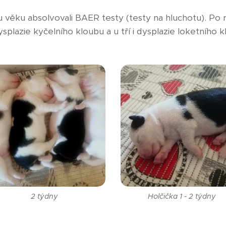
u věku absolvovali BAER testy (testy na hluchotu). Po 
splazie kyčelního kloubu a u tří i dysplazie loketního 
2 týdny
Holčička 1 - 2 týdny