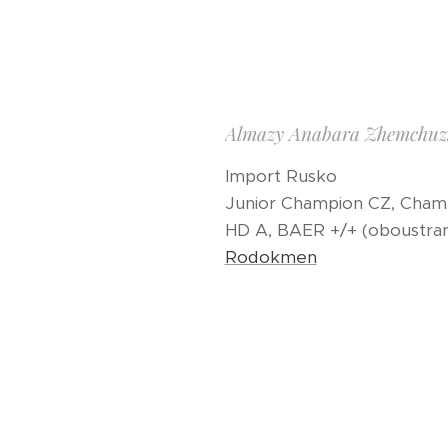
Almazy Anabara Zhemchuzh
Import Rusko
Junior Champion CZ, Cham
HD A, BAER +/+ (oboustrann
Rodokmen