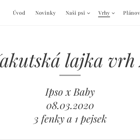
Úvod
Novinky
Naši psi
Vrhy
Plánov
akutská lajka vrh
Ipso x Baby
08.03.2020
3 fenky a 1 pejsek