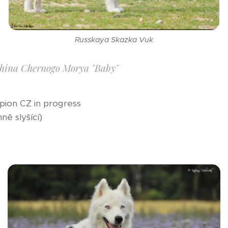
Russkaya Skazka Vuk
ina Chernogo Morya "Baby"
pion CZ in progress
ě slyšící)