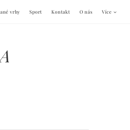
ané vrhy
Sport
Kontakt
O nás
Více
 A