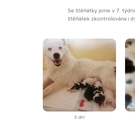
Se štěňátky jsme v 7. týdn
štěňátek zkontrolována i dy
5 dní