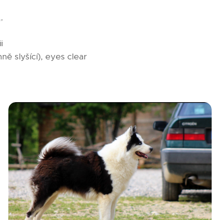
"
i
ě slyšící), eyes clear