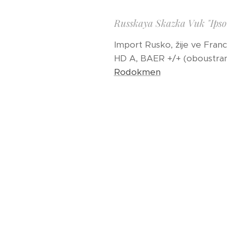
Russkaya Skazka Vuk "Ipso
Import Rusko, žije ve Franci
HD A, BAER +/+ (oboustrann
Rodokmen