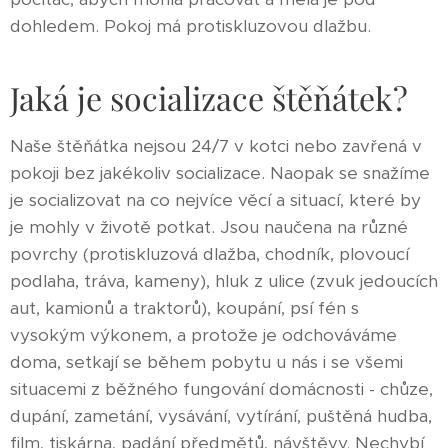
dohledem. Pokoj má protiskluzovou dlažbu.
Jaká je socializace štěňátek?
Naše štěňátka nejsou 24/7 v kotci nebo zavřená v
pokoji bez jakékoliv socializace. Naopak se snažíme
je socializovat na co nejvíce věcí a situací, které by
je mohly v životě potkat. Jsou naučena na různé
povrchy (protiskluzová dlažba, chodník, plovoucí
podlaha, tráva, kameny), hluk z ulice (zvuk jedoucích
aut, kamionů a traktorů), koupání, psí fén s
vysokým výkonem, a protože je odchováváme
doma, setkají se během pobytu u nás i se všemi
situacemi z běžného fungování domácnosti - chůze,
dupání, zametání, vysávání, vytírání, puštěná hudba,
film, tiskárna, padání předmětů, návštěvy. Nechybí