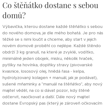
Co štěňátko dostane s sebou
domů?
Výbavička, kterou dostane každé štěňátko s sebou
do nového domova, je dle mého bohatá. Je pro nás
těžké se s nimi loučit a chceme, aby start v jejich
novém domově proběhl co nejlépe. Každé štěndo
obdrží 3 kg granulí, na které je zvyklé, vodítko,
minimálně jeden obojek, misku, několik hraček,
pytlíky na hovínka, doplňky stravy (pivovarské
kvasnice, lososový olej, hnědá řasa - kelpa,
hydrolyzovaný kolagen + manuál, jak je podávat),
sušené mňaminky a "manuál na štěňátko", aby nový
majitel věděl, na co si dávat pozor, kdy štěně
odčervit, naočkovat a další. Dále nový majitel
dostane Evropský pas (který je zároveň očkovacím