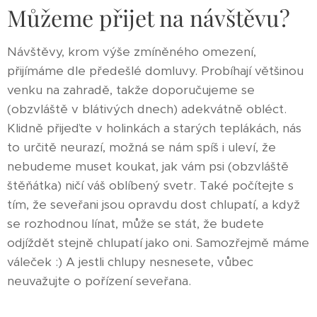
Můžeme přijet na návštěvu?
Návštěvy, krom výše zmíněného omezení,
přijímáme dle předešlé domluvy. Probíhají většinou
venku na zahradě, takže doporučujeme se
(obzvláště v blátivých dnech) adekvátně obléct.
Klidně přijeďte v holinkách a starých teplákách, nás
to určitě neurazí, možná se nám spíš i uleví, že
nebudeme muset koukat, jak vám psi (obzvláště
štěňátka) ničí váš oblíbený svetr. Také počítejte s
tím, že seveřani jsou opravdu dost chlupatí, a když
se rozhodnou línat, může se stát, že budete
odjíždět stejně chlupatí jako oni. Samozřejmě máme
váleček :) A jestli chlupy nesnesete, vůbec
neuvažujte o pořízení seveřana.