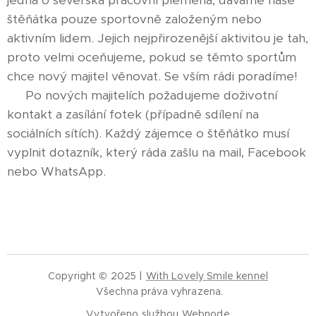
jedná o severská pracovní plemena, dáváme naše
štěňátka pouze sportovně založeným nebo
aktivním lidem. Jejich nejpřirozenější aktivitou je tah,
proto velmi oceňujeme, pokud se těmto sportům
chce nový majitel věnovat. Se vším rádi poradíme!
♥ Po nových majitelích požadujeme doživotní
kontakt a zasílání fotek (případně sdílení na
sociálních sítích). Každý zájemce o štěňátko musí
vyplnit dotazník, který ráda zašlu na mail, Facebook
nebo WhatsApp.
Copyright © 2025 |
With Lovely Smile kennel
Všechna práva vyhrazena.
Vytvořeno službou
Webnode