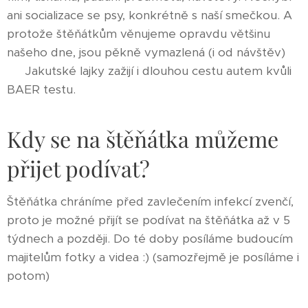
ani socializace se psy, konkrétně s naší smečkou. A
protože štěňátkům věnujeme opravdu většinu
našeho dne, jsou pěkně vymazlená (i od návštěv)
♥ Jakutské lajky zažijí i dlouhou cestu autem kvůli
BAER testu.
Kdy se na štěňátka můžeme
přijet podívat?
Štěňátka chráníme před zavlečením infekcí zvenčí,
proto je možné přijít se podívat na štěňátka až v 5
týdnech a později. Do té doby posíláme budoucím
majitelům fotky a videa :) (samozřejmě je posíláme i
potom)