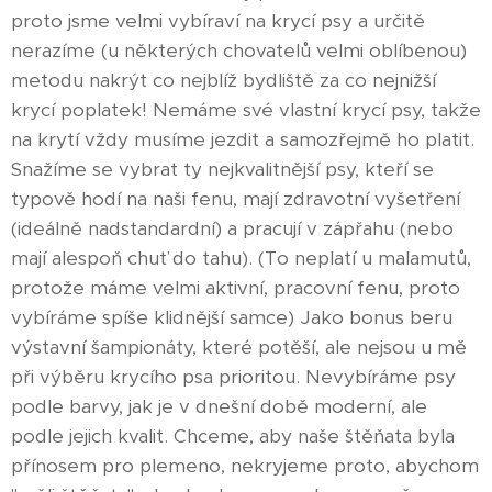
proto jsme velmi vybíraví na krycí psy a určitě
nerazíme (u některých chovatelů velmi oblíbenou)
metodu nakrýt co nejblíž bydliště za co nejnižší
krycí poplatek! Nemáme své vlastní krycí psy, takže
na krytí vždy musíme jezdit a samozřejmě ho platit.
Snažíme se vybrat ty nejkvalitnější psy, kteří se
typově hodí na naši fenu, mají zdravotní vyšetření
(ideálně nadstandardní) a pracují v zápřahu (nebo
mají alespoň chuť do tahu). (To neplatí u malamutů,
protože máme velmi aktivní, pracovní fenu, proto
vybíráme spíše klidnější samce) Jako bonus beru
výstavní šampionáty, které potěší, ale nejsou u mě
při výběru krycího psa prioritou. Nevybíráme psy
podle barvy, jak je v dnešní době moderní, ale
podle jejich kvalit. Chceme, aby naše štěňata byla
přínosem pro plemeno, nekryjeme proto, abychom