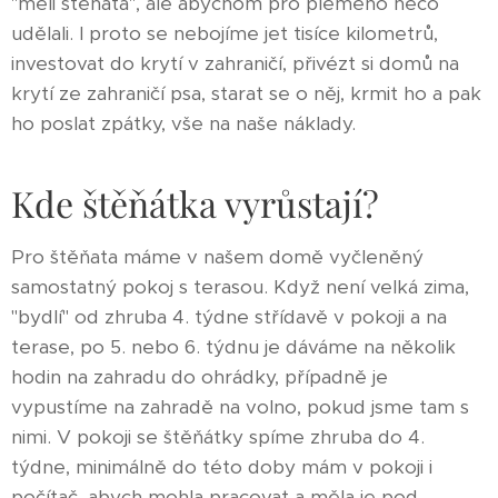
"měli štěňata", ale abychom pro plemeno něco
udělali. I proto se nebojíme jet tisíce kilometrů,
investovat do krytí v zahraničí, přivézt si domů na
krytí ze zahraničí psa, starat se o něj, krmit ho a pak
ho poslat zpátky, vše na naše náklady.
Kde štěňátka vyrůstají?
Pro štěňata máme v našem domě vyčleněný
samostatný pokoj s terasou. Když není velká zima,
"bydlí" od zhruba 4. týdne střídavě v pokoji a na
terase, po 5. nebo 6. týdnu je dáváme na několik
hodin na zahradu do ohrádky, případně je
vypustíme na zahradě na volno, pokud jsme tam s
nimi. V pokoji se štěňátky spíme zhruba do 4.
týdne, minimálně do této doby mám v pokoji i
počítač, abych mohla pracovat a měla je pod